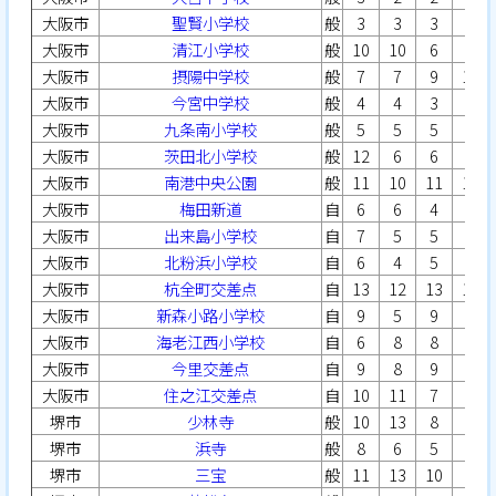
大阪市
聖賢小学校
般
3
3
3
2
大阪市
清江小学校
般
10
10
6
7
大阪市
摂陽中学校
般
7
7
9
10
大阪市
今宮中学校
般
4
4
3
3
大阪市
九条南小学校
般
5
5
5
5
大阪市
茨田北小学校
般
12
6
6
4
大阪市
南港中央公園
般
11
10
11
11
大阪市
梅田新道
自
6
6
4
6
大阪市
出来島小学校
自
7
5
5
5
大阪市
北粉浜小学校
自
6
4
5
8
大阪市
杭全町交差点
自
13
12
13
15
大阪市
新森小路小学校
自
9
5
9
9
大阪市
海老江西小学校
自
6
8
8
5
大阪市
今里交差点
自
9
8
9
9
大阪市
住之江交差点
自
10
11
7
9
堺市
少林寺
般
10
13
8
8
堺市
浜寺
般
8
6
5
6
堺市
三宝
般
11
13
10
8