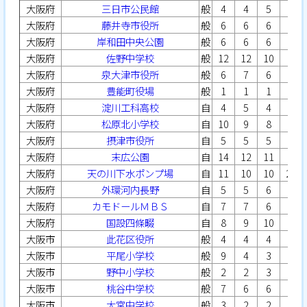
大阪府
三日市公民館
般
4
4
5
5
大阪府
藤井寺市役所
般
6
6
6
7
大阪府
岸和田中央公園
般
6
6
6
7
大阪府
佐野中学校
般
12
12
10
8
大阪府
泉大津市役所
般
6
7
6
7
大阪府
豊能町役場
般
1
1
1
1
大阪府
淀川工科高校
自
4
5
4
5
大阪府
松原北小学校
自
10
9
8
9
大阪府
摂津市役所
自
5
5
5
5
大阪府
末広公園
自
14
12
11
8
大阪府
天の川下水ポンプ場
自
11
10
10
22
大阪府
外環河内長野
自
5
5
6
7
大阪府
カモドールＭＢＳ
自
7
7
6
8
大阪府
国設四條畷
自
8
9
10
7
大阪市
此花区役所
般
4
4
4
5
大阪市
平尾小学校
般
9
4
3
3
大阪市
野中小学校
般
2
2
3
6
大阪市
桃谷中学校
般
7
6
6
9
大阪市
大宮中学校
般
3
2
2
2