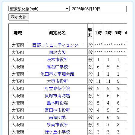
表示更新
種
地域
測定局名
1時
2時
3時
4時
別
大阪府
西部コミュニティセンター
般
****
****
****
****
大阪府
国設大阪
般
****
****
****
****
大阪府
茨木市役所
般
1
1
1
1
大阪府
高石中学校
般
6
5
5
5
大阪府
池田市立南畑会館
般
1
1
1
1
大阪府
大東市役所
般
11
11
9
6
大阪府
府立修徳学院
般
5
5
5
5
大阪府
貝塚市消防署
般
5
6
6
5
大阪府
島本町役場
般
5
4
6
4
大阪府
富田林市役所
般
4
5
5
5
大阪府
南海団地
般
3
6
5
4
大阪府
泉南市役所
般
9
10
8
6
大阪府
緑ケ丘小学校
般
3
3
3
3