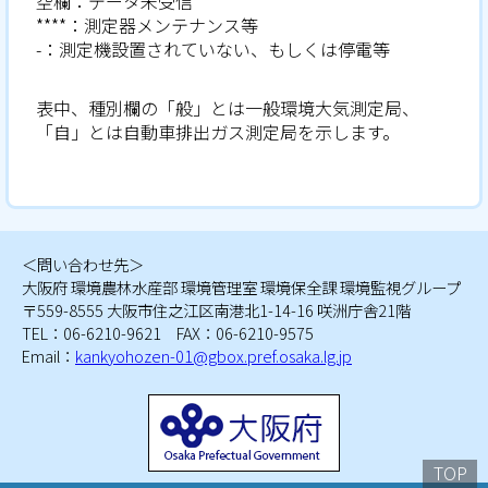
空欄：データ未受信
****：測定器メンテナンス等
-：測定機設置されていない、もしくは停電等
表中、種別欄の「般」とは一般環境大気測定局、
「自」とは自動車排出ガス測定局を示します。
＜問い合わせ先＞
大阪府 環境農林水産部 環境管理室 環境保全課 環境監視グループ
〒559-8555 大阪市住之江区南港北1-14-16 咲洲庁舎21階
TEL：06-6210-9621 FAX：06-6210-9575
Email：
kankyohozen-01@gbox.pref.osaka.lg.jp
TOP