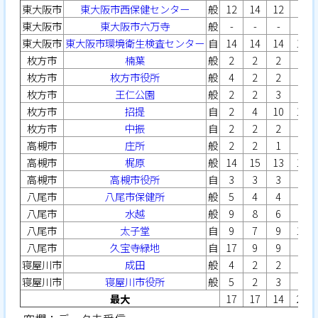
東大阪市
東大阪市西保健センター
般
12
14
12
9
東大阪市
東大阪市六万寺
般
-
-
-
-
東大阪市
東大阪市環境衛生検査センター
自
14
14
14
14
枚方市
楠葉
般
2
2
2
4
枚方市
枚方市役所
般
4
2
2
3
枚方市
王仁公園
般
2
2
3
3
枚方市
招提
自
2
4
10
13
枚方市
中振
自
2
2
2
2
高槻市
庄所
般
2
2
1
1
高槻市
梶原
般
14
15
13
13
高槻市
高槻市役所
自
3
3
3
3
八尾市
八尾市保健所
般
5
4
4
5
八尾市
水越
般
9
8
6
6
八尾市
太子堂
自
9
7
9
12
八尾市
久宝寺緑地
自
17
9
9
9
寝屋川市
成田
般
4
2
2
2
寝屋川市
寝屋川市役所
般
5
2
3
2
最大
17
17
14
22