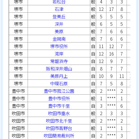
堺市
若松台
般
4
3
3
3
堺市
石津
般
12
17
8
7
堺市
登美丘
般
5
5
5
5
堺市
深井
般
6
5
5
6
堺市
美原
般
7
6
6
9
堺市
金岡南
般
7
6
6
6
堺市
堺市役所
自
11
12
7
9
堺市
湾岸
自
12
16
7
7
堺市
常磐浜寺
自
12
9
7
8
堺市
阪和深井畑山
自
8
7
7
8
堺市
美原丹上
自
10
9
11
12
堺市
中環石原
自
7
5
8
11
豊中市
豊中市菰江公園
般
2
****
2
2
豊中市
豊中市役所
般
1
****
1
1
豊中市
豊中市千里
自
3
****
6
5
吹田市
吹田市垂水
般
2
3
3
2
吹田市
吹田市北千里
般
2
****
2
2
吹田市
吹田市高野台
般
1
****
1
1
吹田市
吹田簡易裁判所
自
2
****
3
3