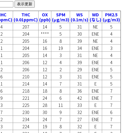
表示更新
MHC
THC
OX
SPM
WS
WD
PM2.5
1ppmC)
(0.01ppmC)
(ppb)
(μg/m3)
(0.1m/s)
(なし)
(μg/m3)
14
207
14
5
31
NE
5
12
204
****
5
30
ENE
4
12
205
16
8
39
NE
4
11
204
16
19
34
ENE
3
11
205
14
3
31
NE
4
11
206
12
4
39
ENE
4
12
206
12
2
29
ENE
5
16
210
12
3
31
ENE
5
21
214
14
7
31
E
5
26
218
18
8
36
ENE
7
29
221
24
6
42
ENE
7
33
225
28
11
33
E
7
37
230
30
9
32
ENE
6
42
234
24
7
27
ENE
7
33
224
19
8
32
E
7