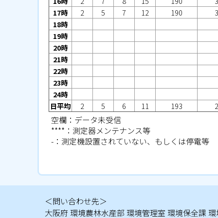
16時
2
7
8
15
190
17時
2
5
7
12
190
18時
19時
20時
21時
22時
23時
24時
日平均
2
5
6
11
193
空欄：データ未受信
****：測定器メンテナンス等
-：測定機設置されていない、もしくは停電等
＜問い合わせ先＞
大阪府 環境農林水産部 環境管理室 環境保全課 