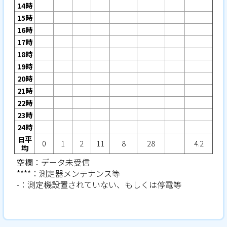
14時
15時
16時
17時
18時
19時
20時
21時
22時
23時
24時
日平
0
1
2
11
8
28
4.2
均
空欄：データ未受信
****：測定器メンテナンス等
-：測定機設置されていない、もしくは停電等