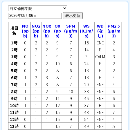
表示更新
NO
NO2
NOx
OX
SPM
WS
WD
PM2.5
項目
(pp
(pp
(pp
(pp
(μg/m
(0.1m/
(な
(μg/m
名
b)
b)
b)
b)
3)
s)
し)
3)
1時
0
2
2
9
7
18
ENE
2
2時
0
2
2
9
7
14
E
4
3時
0
1
1
9
7
3
CALM
3
4時
0
2
2
10
6
24
E
2
5時
0
2
2
8
6
13
E
2
6時
1
2
3
8
7
13
E
4
7時
1
2
3
8
7
20
ENE
4
8時
1
1
2
9
10
33
ENE
6
9時
1
1
2
11
9
46
ENE
6
10時
1
1
2
12
9
37
E
6
11時
1
1
2
15
9
43
ENE
7
12時
0
1
1
16
9
54
ENE
4
13時
0
1
1
15
7
49
ENE
5