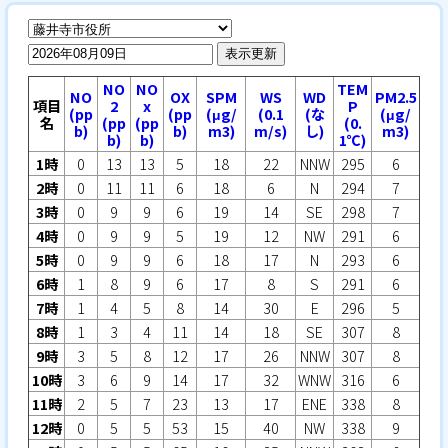
表示更新
NO
NO
TEM
NO
OX
SPM
WS
WD
PM2.5
項目
2
x
P
(pp
(pp
(μg/
(0.1
(な
(μg/
名
(pp
(pp
(0.
b)
b)
m3)
m/s)
し)
m3)
b)
b)
1℃)
1時
0
13
13
5
18
22
NNW
295
6
2時
0
11
11
6
18
6
N
294
7
3時
0
9
9
6
19
14
SE
298
7
4時
0
9
9
5
19
12
NW
291
6
5時
0
9
9
6
18
17
N
293
6
6時
1
8
9
6
17
8
S
291
6
7時
1
4
5
8
14
30
E
296
5
8時
1
3
4
11
14
18
SE
307
8
9時
3
5
8
12
17
26
NNW
307
8
10時
3
6
9
14
17
32
WNW
316
6
11時
2
5
7
23
13
17
ENE
338
8
12時
0
5
5
53
15
40
NW
338
9