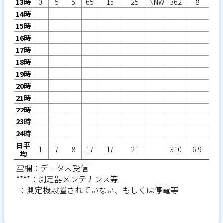
13時
0
5
5
65
16
25
NNW
362
8
14時
15時
16時
17時
18時
19時
20時
21時
22時
23時
24時
日平
1
7
8
17
17
21
310
6.9
均
空欄：データ未受信
****：測定器メンテナンス等
-：測定機設置されていない、もしくは停電等