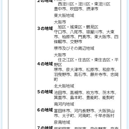
２の地域
西淀川区・淀川区・東淀川区
豊中市、吹田市、摂津市
東大阪地域
大阪市
旭区・城東区・鶴見区
３の地域
守口市、八尾市、寝屋川市、大東
市、柏原市、門真市、東大阪市、四
條畷市、交野市
堺市及びその周辺地域
大阪市
住之江区・住吉区・東住吉区・平
４の地域
野区
堺市、泉大津市、松原市、和泉市、
羽曳野市、高石市、藤井寺市、忠岡
町
北大阪地域
５の地域
池田市、高槻市、枚方市、茨木市、
箕面市、島本町、豊能町、能勢町
南河内地域
６の地域
富田林市、河内長野市、大阪狭山
市、太子町、河南町、千早赤阪村
泉南地域
７の地域
岸和田市、貝塚市、泉佐野市、泉南